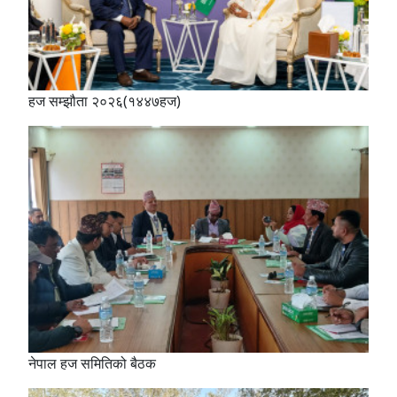
हज सम्झौता २०२६(१४४७हज)
नेपाल हज समितिको बैठक