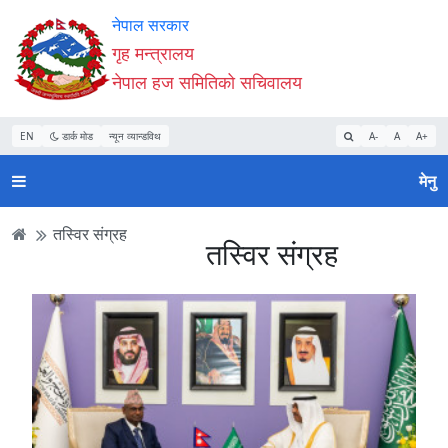
Accessibility
मुख्य
मुख्य
वेबसाइट
नेपाल सरकार
Mode
सामाग्री
नेभिगेसन
खोजमा
गृह मन्त्रालय
सुरु
पढ्नुहाेस्
पढ्नुहाेस्
जानुहोस्
नेपाल हज समितिको सचिवालय
गर्नुहोस्
EN
डार्क मोड
न्यून व्यान्डविथ
A-
A
A+
मेनु
तस्विर संग्रह
तस्विर संग्रह