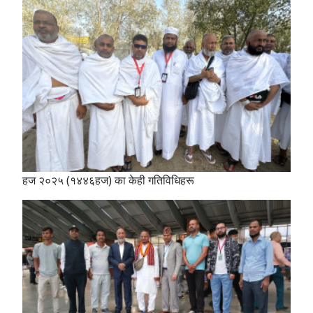
हज २०२५ (१४४६हज) का केही गतिविधिहरू