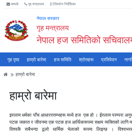
Accessibility
मुख्य
मुख्य
वेबसाइट
सम्पर्क
गृह मन्त्रालय
टेलिफोन निर्देशिका
Mode
सामाग्री
नेभिगेसन
खोजमा
सुरु
पढ्नुहाेस्
पढ्नुहाेस्
जानुहोस्
नेपाल सरकार
गर्नुहोस्
गृह मन्त्रालय
नेपाल हज समितिको सचिवाल
गृह पृष्ठ
हाम्रो बारेमा
हज समिति
श्रोतहरू
प्रतिवेदन
नाग
हाम्रो बारेमा
हाम्रो बारेमा
इस्लाम धर्मका पाँच आधारस्तम्भहरू मध्ये हज एक हो । ईस्लाम परम्परा अनुसार 
पटक जकात र जीवनमा एक पटक हज आर्थिकरूपमा सक्षम व्यक्तिको लागि मात्र
विश्वकै सबैभन्दा ठूलो धार्मिक भेलाको रूपमा लिइन्छ । विश