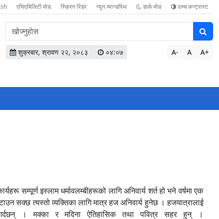
ish
एसिएबिलिटी मोड
स्क्रिन रिडर
न्यून व्यान्डविथ
डार्क मोड
उच्च कन्ट्रास्ट
वेबसाइटमा
सामग्री
खोज्नुहोस
शुक्रबार, श्रावण २२, २०८३
०४:०७
A-
A
A+
यहरू सम्पूर्ण इस्लाम धर्मावलम्बीहरूको लागि अनिवार्य शर्त हो भने वर्षमा एक
न सक्छ त्यस्तो व्यक्तिका लागि मात्र हज अनिवार्य हुनेछ । हजयात्रालाई
े गर्दछन् । मक्का र मदिना ऐतिहासिक तथा पवित्र सहर हुन् ।