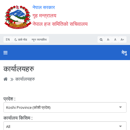
Accessibility
मुख्य
मुख्य
वेबसाइट
नेपाल सरकार
Mode
सामाग्री
नेभिगेसन
खोजमा
गृह मन्त्रालय
सुरु
पढ्नुहाेस्
पढ्नुहाेस्
जानुहोस्
नेपाल हज समितिको सचिवालय
गर्नुहोस्
EN
डार्क मोड
न्यून व्यान्डविथ
A-
A
A+
मेनु
कार्यालयहरु
कार्यालयहरु
प्रदेश :
Koshi Province (कोशी प्रदेश)
कार्यालय किसिम :
All